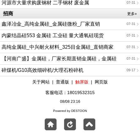
河源市大量求购废钢材 二手钢材 废金属
07-31
招商
更多»
鑫泽冶金_高纯金属硅_金属硅微粉_厂家直销
07-31
内蒙结晶硅553 金属硅 工业硅 量大通氧硅现货
07-31
高纯金属硅_中兴耐火材料_325目金属硅_直销商家
07-31
【河南广盛】金属硅，厂家长期直销金属硅，金属硅
07-31
粒，欢迎电话咨询
碎煤机/G10高效细碎机/大理石粉碎机
09-17
关于网站
|
普通版
|
触屏版
|
网页版
客服电话：18019532315
08/08 23:16
Powered by DESTOON