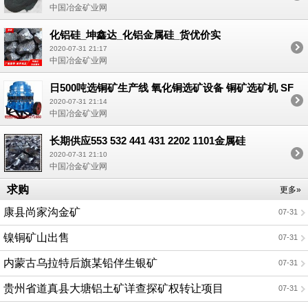
中国冶金矿业网
化铝硅_坤鑫达_化铝金属硅_货优价实
2020-07-31 21:17
中国冶金矿业网
日500吨选铜矿生产线 氧化铜选矿设备 铜矿选矿机 SF
型浮选机
2020-07-31 21:14
中国冶金矿业网
长期供应553 532 441 431 2202 1101金属硅
2020-07-31 21:10
中国冶金矿业网
求购
更多»
康县尚家沟金矿
07-31
镍铜矿山出售
07-31
内蒙古乌拉特后旗某铅伴生银矿
07-31
贵州省道真县大塘铝土矿详查探矿权转让项目
07-31