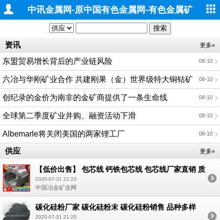
中讯金属网-原中国有色金属网-有色金属矿
业
资讯
更多»
东盟贸易增长背后的产业链风险
08-10
六冶与华刚矿业合作 共建刚果（金）世界级特大铜钴矿
08-10
山二期工程项目
创纪录的金价为南非的金矿商提供了一条生命线
08-10
全球第二季度矿业并购、融资活动下滑
08-10
Albemarle将关闭美国的两家锂工厂
08-10
供应
更多»
【低价出售】 包芯线 钙铁包芯线 包芯线厂家直销 质
量好 价格低 现货销售 用你不敢想的价格 给你想不到
2020-07-31 21:23
的惊喜；
中国冶金矿业网
碳化硅粉厂家 碳化硅粉末 碳化硅粉销售 品种多样
2020-07-31 21:20